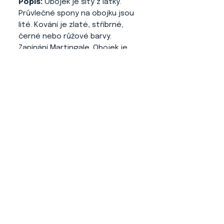
Popis:
Obojek je šitý z látky.
Průvlečné spony na obojku jsou
lité. Kování je zlaté, stříbrné,
černé nebo růžové barvy.
Zapínání Martingale. Obojek je
vyztužený.
O NÁS
KONTAKT
ADRESA
KYTLICKÁ 756/15
PRAHA 9 190 00
VIDEO NÁVODY