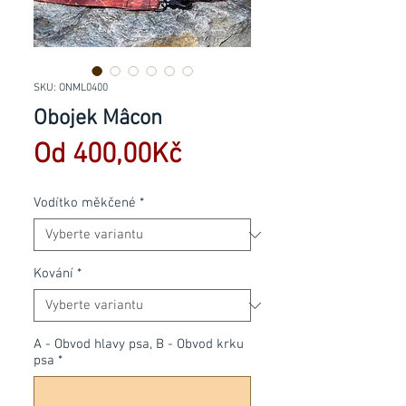
SKU: ONML0400
Obojek Mâcon
Zvýhodněná
Od
400,00Kč
cena
Vodítko měkčené
*
Kování
*
A - Obvod hlavy psa, B - Obvod krku
psa
*