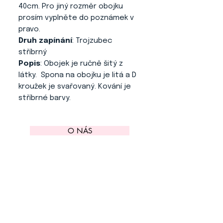
40cm. Pro jiný rozměr obojku
prosím vyplněte do poznámek v
pravo.
Druh zapínání
: Trojzubec
stříbrný
Popis
: Obojek je ručně šitý z
látky. Spona na obojku je litá a D
kroužek je svařovaný. Kování je
stříbrné barvy.
O NÁS
KONTAKT
ADRESA
KYTLICKÁ 756/15
PRAHA 9 190 00