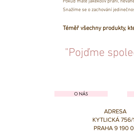
Pokud máte jakékoliv přání, neváhe
Snažíme se o zachování jedinečnos
Téměř všechny produkty, kte
"Pojďme spole
O NÁS
ADRESA
KYTLICKÁ 756/
PRAHA 9 190 