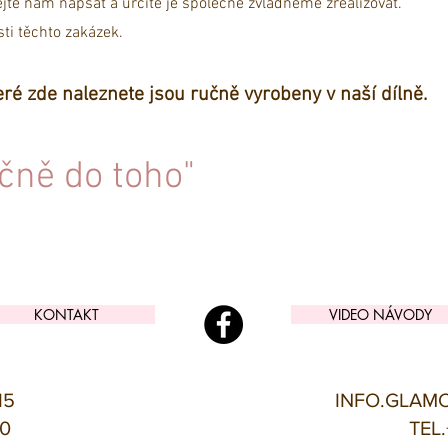
jte nám napsat a určitě je společně zvládneme zrealizovat.
ti těchto zakázek.
ré zde naleznete jsou ručně vyrobeny v naší dílně.
čně do toho"
KONTAKT
VIDEO NÁVODY
15
INFO.GLAM
00
TEL.