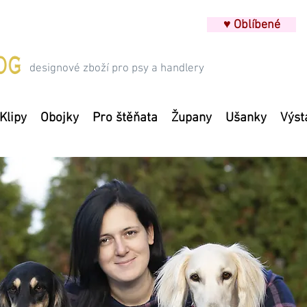
♥ Oblíbené
designové zboží pro psy a handlery
Klipy
Obojky
Pro štěňata
Župany
Ušanky
Výst