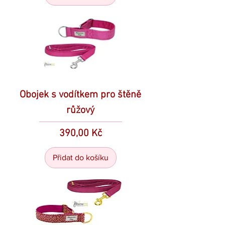
Obojek s vodítkem pro štěně
růžový
Cena
390,00 Kč
Přidat do košíku