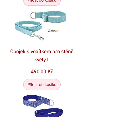
Přidat do košíku
Obojek s vodítkem pro štěně
květy II
Cena
490,00 Kč
Přidat do košíku