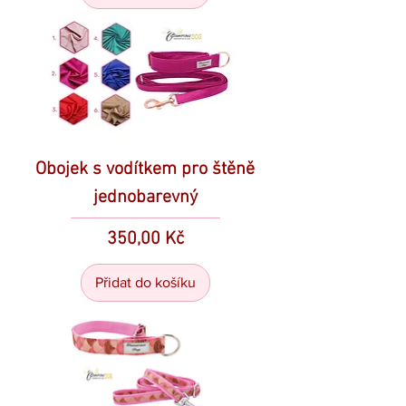
Obojek s vodítkem pro štěně
jednobarevný
Cena
350,00 Kč
Přidat do košíku