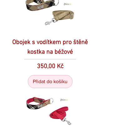
Obojek s vodítkem pro štěně
kostka na béžové
Cena
350,00 Kč
Přidat do košíku