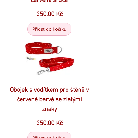
červená srdce
Cena
350,00 Kč
Přidat do košíku
Obojek s vodítkem pro štěně v
červené barvě se zlatými
znaky
Cena
350,00 Kč