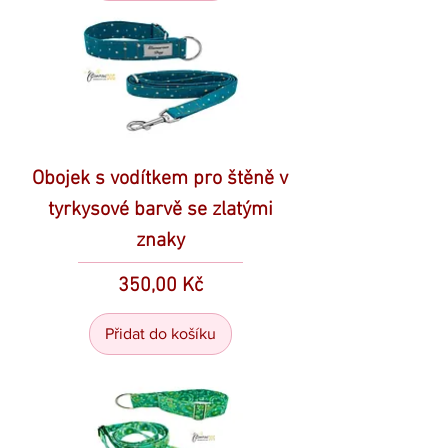
Obojek s vodítkem pro štěně v
tyrkysové barvě se zlatými
znaky
Cena
350,00 Kč
Přidat do košíku