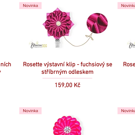
Novinka
Novink
dních
Rosette výstavní klip - fuchsiový se
Rose
y
stříbrným odleskem
Cena
159,00 Kč
Novinka
Novink