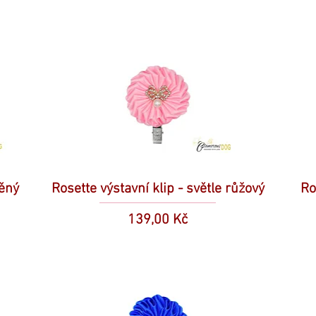
děný
Rosette výstavní klip - světle růžový
Ro
Cena
139,00 Kč