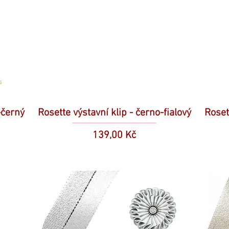
-černý
Rosette výstavní klip - černo-fialový
Roset
Cena
139,00 Kč