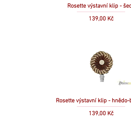
Rosette výstavní klip - še
Cena
139,00 Kč
Rosette výstavní klip - hnědo
Cena
139,00 Kč