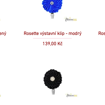
vený
Rosette výstavní klip - modrý
Ros
Cena
139,00 Kč