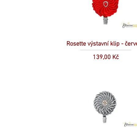
Rosette výstavní klip - čer
Cena
139,00 Kč