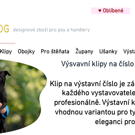
♥ Oblíbené
designové zboží pro psy a handlery
Klipy
Obojky
Pro štěňata
Župany
Ušanky
Výst
Výsvavní klipy na číslo
Klip na výstavní číslo je 
každého vystavovatele
profesionálně. Výstavní k
vhodnou variantou pro ty,
eleganci pro