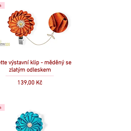
a
tte výstavní klip - měděný se
zlatým odleskem
Cena
139,00 Kč
a