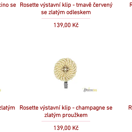
cino se
Rosette výstavní klip - tmavě červený
R
se zlatým odleskem
Cena
139,00 Kč
 zlatým
Rosette výstavní klip - champagne se
R
zlatým proužkem
Cena
139,00 Kč