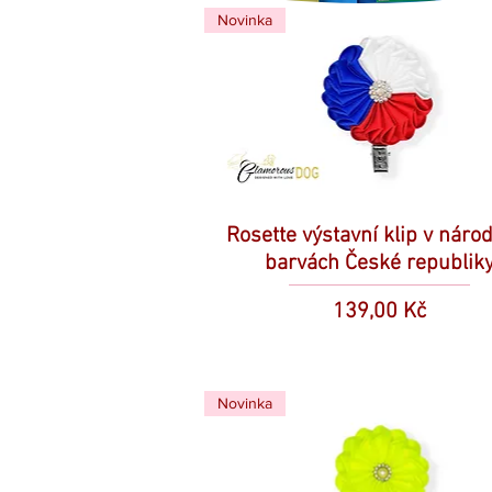
Novinka
Rosette výstavní klip v náro
barvách České republik
Cena
139,00 Kč
Novinka