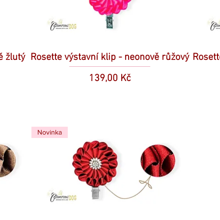
ě žlutý
Rosette výstavní klip - neonově růžový
Rosett
Cena
139,00 Kč
Novinka