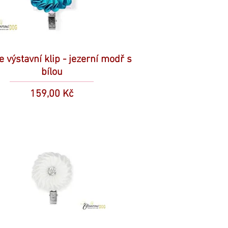
e výstavní klip - jezerní modř s
bílou
Cena
159,00 Kč