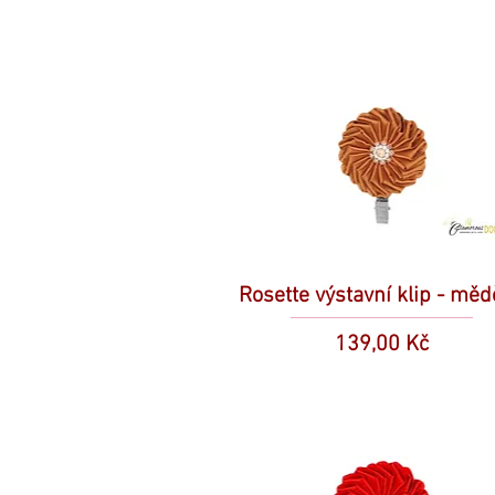
Rosette výstavní klip - mě
Cena
139,00 Kč