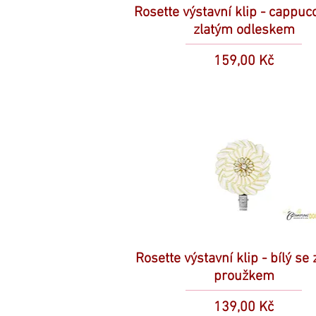
Rosette výstavní klip - cappuc
zlatým odleskem
Cena
159,00 Kč
Rosette výstavní klip - bílý se
proužkem
Cena
139,00 Kč