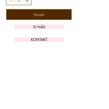
Koupit
O NÁS
KONTAKT
ADRESA
KYTLICKÁ 756/15
PRAHA 9 190 00
VIDEO NÁVODY
OBCHODNÍ PODMÍNKY