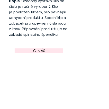
Popis
: Ozdobný výstavní klip na
číslo je ručně vyrobený. Klip
je podložen filcem, pro pevnější
uchycení produktu. Spodní klip a
zobáček pro upevnění čísla jsou
z kovu. Připevnění produktu je na
základě spínacího špendlíku.
O NÁS
KONTAKT
ADRESA
KYTLICKÁ 756/15
PRAHA 9 190 00