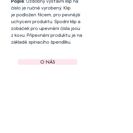
Popis
: Ozdobný výstavní klip na
číslo je ručně vyrobený. Klip
je podložen filcem, pro pevnější
uchycení produktu. Spodní klip a
zobáček pro upevnění čísla jsou
z kovu. Připevnění produktu je na
základě spínacího špendlíku.
O NÁS
KONTAKT
ADRESA
KYTLICKÁ 756/15
PRAHA 9 190 00