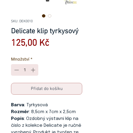
SKU: DEK0010
Delicate klip tyrkysový
Cena
125,00 Kč
Množství
*
Přidat do košíku
Barva
: Tyrkysová
Rozměr
: 8,5cm x 7cm x 2,5cm
Popis
: Ozdobný výstavní klip na
číslo z kolekce Delicate je ručně
vyrobený. Produkt je tvořen ze