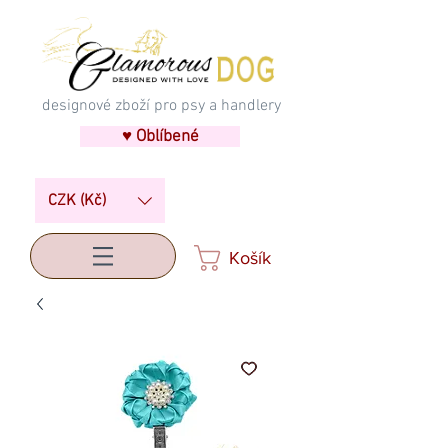
designové zboží pro psy a handlery
♥ Oblíbené
CZK (Kč)
Košík