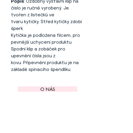
Popis
: Ozdobný výstavní klip na
číslo je ručně vyrobený. Je
tvořen z lístečků ve
tvaru kytičky. Střed kytičky zdobí
šperk.
Kytička je podložena filcem, pro
pevnější uchycení produktu.
Spodní klip a zobáček pro
upevnění čísla jsou z
kovu. Připevnění produktu je na
základě spínacího špendlíku.
O NÁS
KONTAKT
ADRESA
KYTLICKÁ 756/15