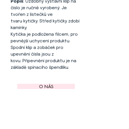
Popis
: Ozdobný výstavní klip na
číslo je ručně vyrobený. Je
tvořen z lístečků ve
tvaru kytičky. Střed kytičky zdobí
kamínky.
Kytička je podložena filcem, pro
pevnější uchycení produktu.
Spodní klip a zobáček pro
upevnění čísla jsou z
kovu. Připevnění produktu je na
základě spínacího špendlíku.
O NÁS
KONTAKT
ADRESA
KYTLICKÁ 756/15