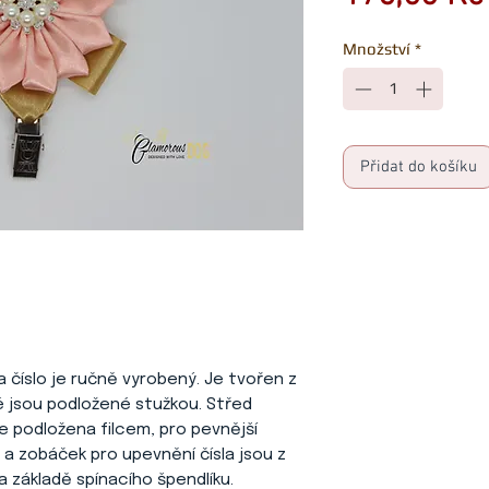
Množství
*
Přidat do košíku
na číslo je ručně vyrobený. Je tvořen z
ré jsou podložené stužkou. Střed
 je podložena filcem, pro pevnější
 a zobáček pro upevnění čísla jsou z
a základě spínacího špendlíku.