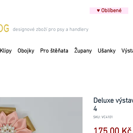
♥ Oblíbené
designové zboží pro psy a handlery
Klipy
Obojky
Pro štěňata
Župany
Ušanky
Výst
Deluxe výstav
4
SKU: VC4101
175,00 Kč