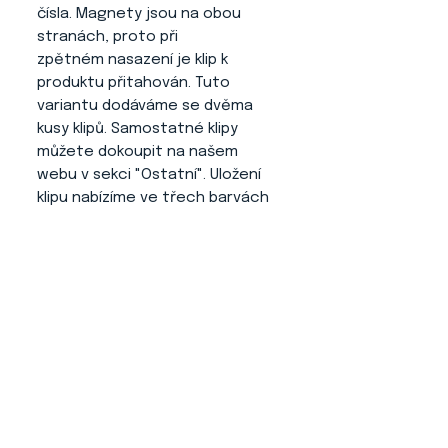
čísla. Magnety jsou na obou
stranách, proto při
zpětném nasazení je klip k
produktu přitahován. Tuto
variantu dodáváme se dvěma
kusy klipů. Samostatné klipy
můžete dokoupit na našem
webu v sekci "Ostatní". Uložení
klipu nabízíme ve třech barvách
(bílá, šedá a černá).
Výhody tohoto produktu
:
- Číslo se Vám nikde neplete a
neruší psa.
- Jednoduché ovládání a
nasazování.
- Nepadá z klipu na produktu
číslo (díky jeho dodatečné
úpravě).
- Profesionální a elegantní