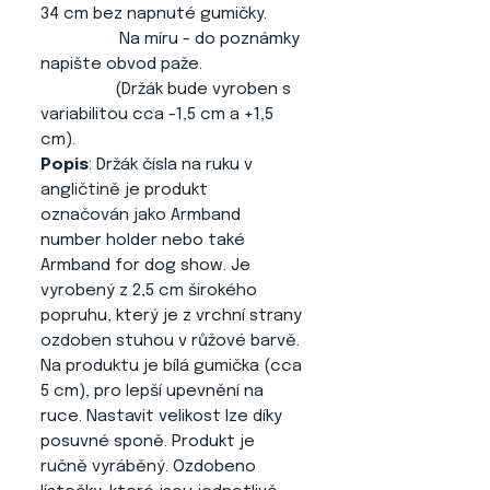
34 cm bez napnuté gumičky.
Na míru - do poznámky
napište obvod paže.
(Držák bude vyroben s
variabilitou cca -1,5 cm a +1,5
cm).
Popis
: Držák čísla na ruku v
angličtině je produkt
označován jako Armband
number holder nebo také
Armband for dog show. Je
vyrobený z 2,5 cm širokého
popruhu, který je z vrchní strany
ozdoben stuhou v růžové barvě.
Na produktu je bílá gumička (cca
5 cm), pro lepší upevnění na
ruce. Nastavit velikost lze díky
posuvné sponě. Produkt je
ručně vyráběný. Ozdobeno