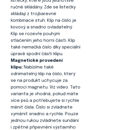
lístečky, které jsou jednotlivě
ručně skládány. Zde se lístečky
skládají z trojbarevné
kombinace stuh. Klip na číslo je
kovový a snadno ovladatelný.
Klip se rozevře pouhým
stlačením jeho horní části. Klip
také nemačká číslo díky speciální
úpravě spodní části klipu.
Magnetické provedení
klipu:
Nabízíme také
odnímatelný klip na číslo, který
se na produkt uchycuje za
pomoci magnetu. Viz video. Tato
varianta je vhodná, pokud máte
více psů a potřebujete si rychle
měnit čísla. Číslo si zvládnete
vyměnit snadno a rychle. Pouze
jednou rukou zvládnete sundání
i zpětné připevnění výstavního