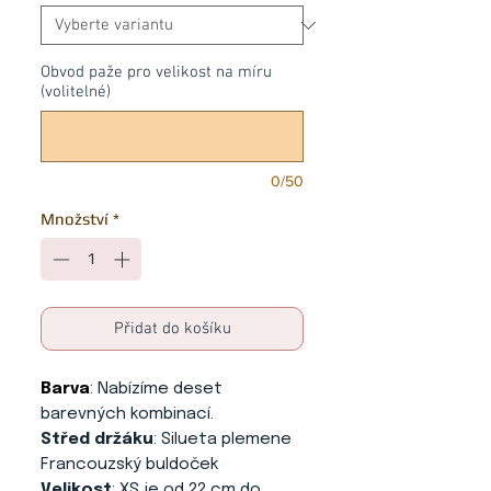
Obvod paže pro velikost na míru
(volitelné)
0/50
Množství
*
Přidat do košíku
Barva
: Nabízíme deset
barevných kombinací.
Střed držáku
: Silueta plemene
Francouzský buldoček
Velikost
: XS je od 22 cm do