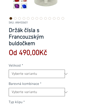
SKU: ANHS0601
Držák čísla s
Francouzským
buldočkem
Zvýhodněná
Od
490,00Kč
cena
Velikost
*
Barevná kombinace
*
Typ klipu
*