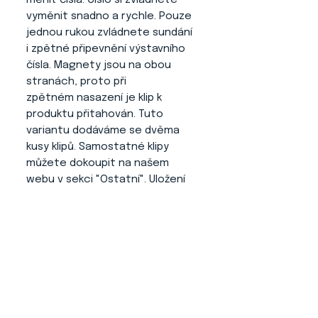
vyměnit snadno a rychle. Pouze
jednou rukou zvládnete sundání
i zpětné připevnění výstavního
čísla. Magnety jsou na obou
stranách, proto při
zpětném nasazení je klip k
produktu přitahován. Tuto
variantu dodáváme se dvěma
kusy klipů. Samostatné klipy
můžete dokoupit na našem
webu v sekci "Ostatní". Uložení
klipu nabízíme ve třech barvách
(bílá, šedá a černá).
Výhody tohoto produktu
:
- Číslo se Vám nikde neplete a
neruší psa.
- Jednoduché ovládání a
nasazování.
- Nepadá z klipu na produktu