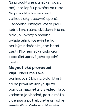
Na produktu je gumička (cca 5
cm), pro lepší upevnění na ruce.
Na produktu lze nastavit
velikost díky posuvné sponě.
Ozdobeno lístečky, které jsou
jednotlivě ručně skládány. Klip na
číslo je kovový a snadno
ovladatelný, rozevřete ho
pouhým stlačením jeho horní
části. Klip nemačká číslo díky
speciální úpravě jeho spodní
části.
Magnetické provedení
klipu:
Nabízíme také
odnímatelný klip na číslo, který
se na produkt uchycuje za
pomoci magnetu. Viz video. Tato
varianta je vhodná, pokud máte
více psů a potřebujete si rychle
měnit čísla. Číslo si zvládnete