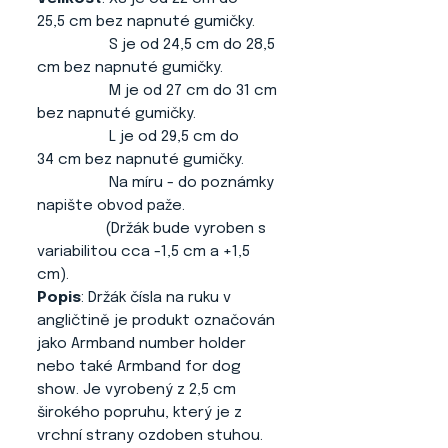
25,5 cm bez napnuté gumičky.
S je od 24,5 cm do 28,5
cm bez napnuté gumičky.
M je od 27 cm do 31 cm
bez napnuté gumičky.
L je od 29,5 cm do
34 cm bez napnuté gumičky.
Na míru - do poznámky
napište obvod paže.
(Držák bude vyroben s
variabilitou cca -1,5 cm a +1,5
cm).
Popis
: Držák čísla na ruku v
angličtině je produkt označován
jako Armband number holder
nebo také Armband for dog
show. Je vyrobený z 2,5 cm
širokého popruhu, který je z
vrchní strany ozdoben stuhou.