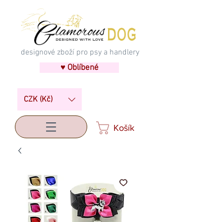
designové zboží pro psy a handlery
♥ Oblíbené
CZK (Kč)
Košík