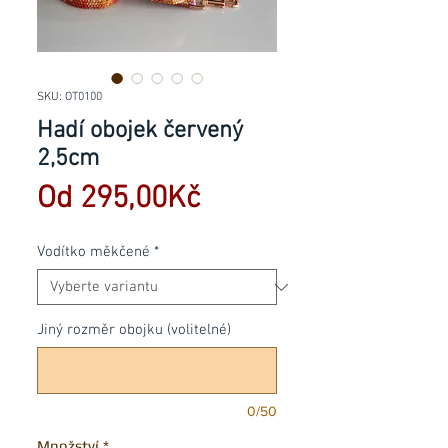
SKU: OT0100
Hadí obojek červený
2,5cm
Zvýhodněná
Od
295,00Kč
cena
Vodítko měkčené
*
Jiný rozměr obojku (volitelné)
0/50
Množství
*