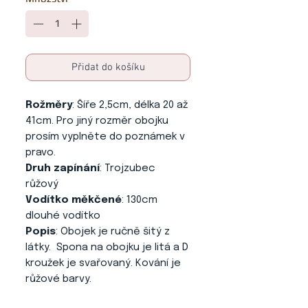
Přidat do košíku
Rožměry
: Šíře 2,5cm, délka 20 až
41cm. Pro jiný rozměr obojku
prosím vyplněte do poznámek v
pravo.
Druh zapínání
: Trojzubec
růžový
Vodítko měkčené
: 130cm
dlouhé vodítko
Popis
: Obojek je ručně šitý z
látky. Spona na obojku je litá a D
kroužek je svařovaný. Kování je
růžové barvy.