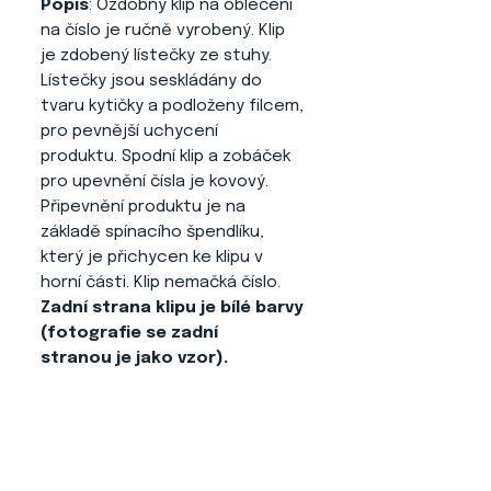
Popis
: Ozdobný klip na oblečení
na číslo je ručně vyrobený. Klip
je zdobený lístečky ze stuhy.
Lístečky jsou seskládány do
tvaru kytičky a podloženy filcem,
pro pevnější uchycení
produktu. Spodní klip a zobáček
pro upevnění čísla je kovový.
Připevnění produktu je na
základě spínacího špendlíku,
který je přichycen ke klipu v
horní části. Klip nemačká číslo.
Zadní strana klipu je bílé barvy
(fotografie se zadní
stranou je jako vzor).
O NÁS
KONTAKT