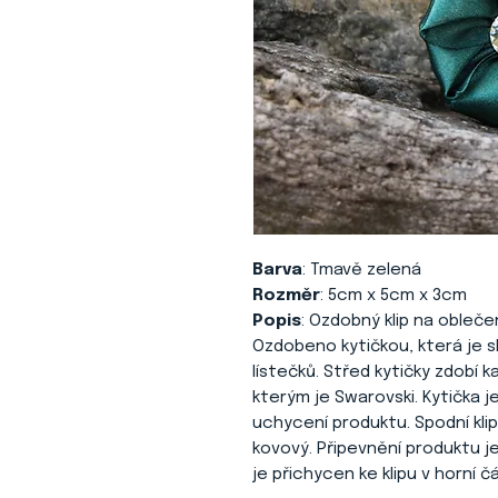
Barva
: Tmavě zelená
Rozměr
: 5cm x 5cm x 3cm
Popis
: Ozdobný klip na obleče
Ozdobeno kytičkou, která je s
lístečků. Střed kytičky zdobí 
kterým je Swarovski. Kytička j
uchycení produktu. Spodní klip
kovový. Připevnění produktu je
je přichycen ke klipu v horní čá