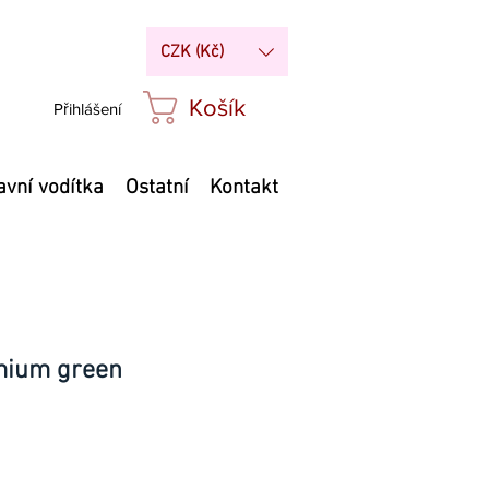
CZK (Kč)
Košík
Přihlášení
avní vodítka
Ostatní
Kontakt
dmium green
ena