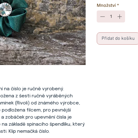
Množství
*
Přidat do košíku
ní na číslo je ručně vyrobený.
ložena z šesti ručně vyráběných
kamínek (Rivoli) od známého výrobce,
e podložena filcem, pro pevnější
 a zobáček pro upevnění čísla je
 na základě spínacího špendlíku, který
sti. Klip nemačká číslo.