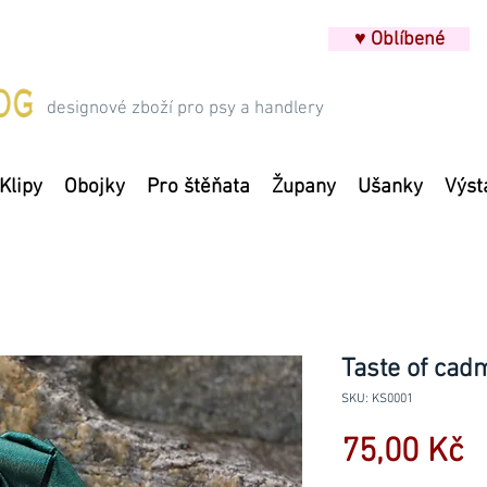
♥ Oblíbené
designové zboží pro psy a handlery
Klipy
Obojky
Pro štěňata
Župany
Ušanky
Výst
Taste of ca
SKU: KS0001
C
75,00 Kč