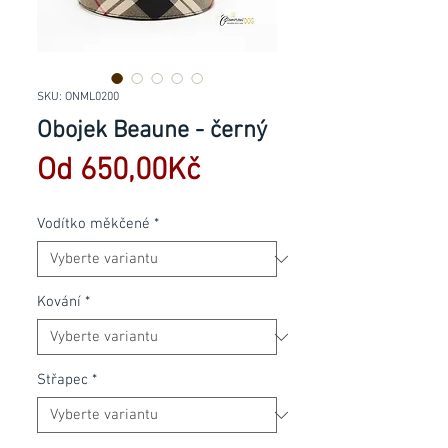
SKU: ONML0200
Obojek Beaune - černý
Zvýhodněná
Od
650,00Kč
cena
Vodítko měkčené
*
Kování
*
Střapec
*