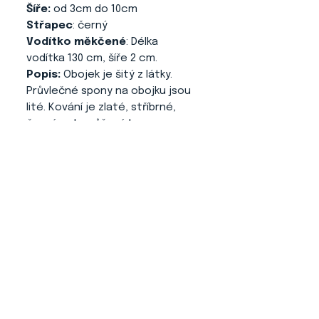
Šíře:
od 3cm do 10cm
Střapec
: černý
Vodítko měkčené
: Délka
vodítka 130 cm, šíře 2 cm.
Popis:
Obojek je šitý z látky.
Průvlečné spony na obojku jsou
lité. Kování je zlaté, stříbrné,
černé nebo růžové barvy.
Zapínání Martingale. Obojek je
vyztužený.
O NÁS
KONTAKT
ADRESA
KYTLICKÁ 756/15