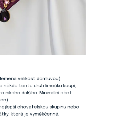
á plemena velikost domluvou)
ile někdo tento druh límečku koupí,
o nikoho dalšího. Minimální očet
ven).
nejlepší chovatelskou skupinu nebo
látky, která je vyměkčenná.