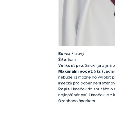
Barva
: Fialový
Šíře
: 5cm
Velikost pro
: Saluki (pro jin
Maximální počet
: 5 ks (Jakm
nebude již možné ho vyrobit pr
límečků pro odběr není stano
Popis
: Limeček do soutěže o 
nejlepší pár psů. Límeček je z 
Ozdobeno šperkem.