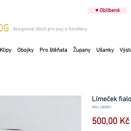
♥ Oblíbené
designové zboží pro psy a handlery
Klipy
Obojky
Pro štěňata
Župany
Ušanky
Výst
Límeček fial
SKU: LM0021
500,00 Kč