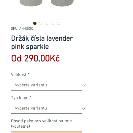
SKU: ANHS002
Držák čísla lavender
pink sparkle
Zvýhodněná
Od
290,00Kč
cena
Velikost
*
Typ klipu
*
Obvod paže pro velikost na míru
(volitelné)