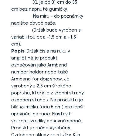
XL je od 31 cm do 35
cm bez napnuté gumičky.
Na míru - do poznámky
napište obvod paže.
(Držák bude vyroben s
variabilitou cca -1,5 cm a +1,5
cm).
Popis
: Držák čísla na ruku v
angličtině je produkt
označován jako Armband
number holder nebo také
Armband for dog show. Je
vyrobený z 2,5 cm širokého
popruhu, který je z vrchní strany
ozdoben stuhou. Na produktu je
bílá gumička (cca 5 cm) pro lepší
upevnění na ruce. Nastavit
velikost lze díky posuvné sponě.
Produkt je ručně vyráběný.
Ozdobeno sklady ze stužky. Klip