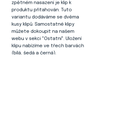
zpětném nasazení je klip k
produktu přitahován. Tuto
variantu dodáváme se dvěma
kusy klipů. Samostatné klipy
můžete dokoupit na našem
webu v sekci "Ostatní". Uložení
klipu nabízíme ve třech barvách
(bílá, šedá a černá).
Výhody tohoto produktu
:
- Číslo se Vám nikde neplete a
neruší psa.
- Jednoduché ovládání a
nasazování.
- Nepadá z klipu na produktu
číslo (díky jeho dodatečné
úpravě).
- Profesionální a elegantní
vzhled při vystavování.
- Neničí oblečení, jelikož je zde
použita guma pro variabilitu