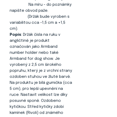
Na míru - do poznámky
napište obvod paže.
(Držák bude vyroben s
variabilitou cca -1,5 cm a +1,5
cm).
Popis
: Držák čísla na ruku v
angličtině je produkt
označován jako Armband
number holder nebo také
Armband for dog show. Je
vyrobený z 2,5 cm širokého
popruhu, který je z vrchní strany
ozdoben stuhou ve žluté barvě.
Na produktu je bílá gumička (cca
5 cm), pro lepší upevnění na
ruce. Nastavit velikost lze díky
posuvné sponě. Ozdobeno
kytičkou. Střed kytičky zdobí
kamínek (Rivoli) od známého