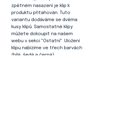
zpětném nasazení je klip k
produktu přitahován. Tuto
variantu dodáváme se dvěma
kusy klipů. Samostatné klipy
můžete dokoupit na našem
webu v sekci "Ostatní". Uložení
klipu nabízíme ve třech barvách
(bílá, šedá a černá).
Výhody tohoto produktu
:
- Číslo se Vám nikde neplete a
neruší psa.
- Jednoduché ovládání a
nasazování.
- Nepadá z klipu na produktu
číslo (díky jeho dodatečné
úpravě).
- Profesionální a elegantní
vzhled při vystavování.
- Neničí oblečení, jelikož je zde