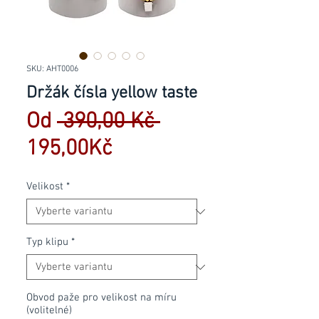
SKU: AHT0006
Držák čísla yellow taste
Běžná
Od
 390,00 Kč 
Zvýhodněná
cena
195,00Kč
cena
Velikost
*
Typ klipu
*
Obvod paže pro velikost na míru
(volitelné)