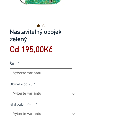
Nastavitelný obojek
zelený
Zvýhodněná
Od
195,00Kč
cena
Šíře
*
Obvod obojku
*
Styl zakončení
*