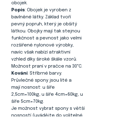
obojek.
Popis
: Obojek je vyroben z
bavlněné látky. Základ tvoří
pevný popruh, který je obšitý
látkou. Obojky mají tak stejnou
funkčnost a pevnost jako velmi
rozšířené nylonové výrobky,
navíc však nabízí atraktivní
vzhled díky široké škále vzorů.
Možnost praní v pračce na 30°C.
Kování
: Stříbrné barvy.
Průvlečné spony jsou lité a
mají nosnost: u šíře
2,5cm=100kg, u šíře 4cm=60kg, u
šíře 5cm=70kg.
Je možnost vybrat spony s větší
nosností (uvádějte do volitelné
poznámky u produktu): u šíře
2,5cm=200kg, u šíře 4cm=120kg,
u šíře 5cm=80kg).