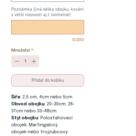
Poznámka (jiná délka obojku, kování
s větší nosností aj.): (volitelné)
0/200
Množství
*
Přidat do košíku
Šíře
: 2,5 cm, 4cm nebo 5cm.
Obvod obojku
: 20-30cm, 26-
37cm nebo 33-48cm.
Styl obojku
: Polostahovací
obojek, Martingalový
obojek nebo trojzubcový