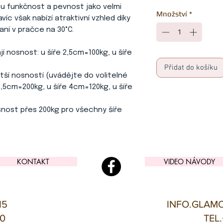
ou funkčnost a pevnost jako velmi
Množství
*
íc však nabízí atraktivní vzhled díky
aní v pračce na 30°C.
jí nosnost: u šíře 2,5cm=100kg, u šíře
Přidat do košíku
ší nosností (uvádějte do volitelné
2,5cm=200kg, u šíře 4cm=120kg, u šíře
snost přes 200kg pro všechny šíře
KONTAKT
VIDEO NÁVODY
15
INFO.GLAM
00
TEL.