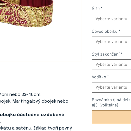
Šíře
*
Vyberte variantu
Obvod obojku
*
Vyberte variantu
Styl zakončení
*
Vyberte variantu
Vodítko
*
Vyberte variantu
37cm nebo 33-48cm.
Poznámka (jiná délka
bojek, Martingalový obojek nebo
aj.): (volitelné)
y obojku částečné ozdobené
.
okátu a saténu. Základ tvoří pevný