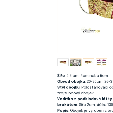
Šíře
: 2,5 cm, 4cm nebo 5cm.
Obvod obojku
: 20-30cm, 26-
Styl obojku
: Polostahovací o
trojzubcový obojek.
Vodítko z podkladové látk
brokátem
: Šíře 2cm, délka 130
Popis
: Obojek je vyroben z br