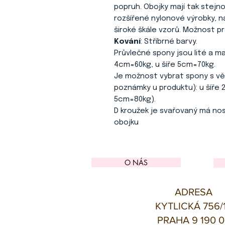
popruh. Obojky mají tak stejn
rozšířené nylonové výrobky, nav
široké škále vzorů. Možnost pr
Kování
: Stříbrné barvy.
Průvlečné spony jsou lité a ma
4cm=60kg, u šíře 5cm=70kg.
Je možnost vybrat spony s vět
poznámky u produktu): u šíře 
5cm=80kg).
D kroužek je svařovaný má no
obojku
O NÁS
ADRESA
KYTLICKÁ 756/
PRAHA 9 190 