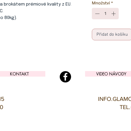
Množství
*
 a brokátem prémiové kvality z EU.
C.
do 80kg).
Přidat do košíku
KONTAKT
VIDEO NÁVODY
15
INFO.GLAM
00
TEL.