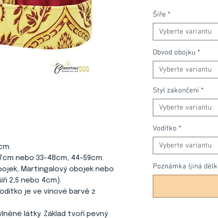
Šíře
*
Vyberte variantu
Obvod obojku
*
Vyberte variantu
Styl zakončení
*
Vyberte variantu
Vodítko
*
Vyberte variantu
cm.
37cm nebo 33-48cm, 44-59cm.
Poznámka (jiná délka 
bojek, Martingalový obojek nebo
íři 2,5 nebo 4cm).
 Vodítko je ve vínové barvě z
vlněné látky. Základ tvoří pevný