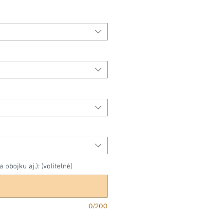
cena
obojku aj.): (volitelné)
0/200