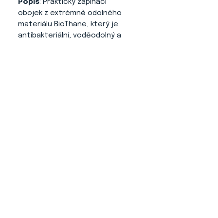
Popis
: Praktický zapínací
obojek z extrémně odolného
materiálu BioThane, který je
antibakteriální, voděodolný a
odolný vůči plísním.
O NÁS
KONTAKT
ADRESA
KYTLICKÁ 756/15
PRAHA 9 190 00
VIDEO NÁVODY