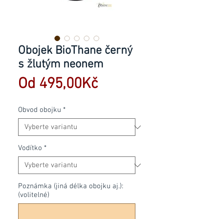
Obojek BioThane černý
s žlutým neonem
Zvýhodněná
Od
495,00Kč
cena
Obvod obojku
*
Vodítko
*
Poznámka (jiná délka obojku aj.):
(volitelné)