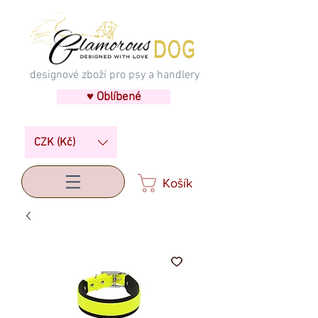
designové zboží pro psy a handlery
♥ Oblíbené
CZK (Kč)
Košík