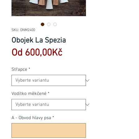
SKU: ONM2400
Obojek La Spezia
Zvýhodněná
Od
600,00Kč
cena
Střapce
*
Vodítko měkčené
*
A - Obvod hlavy psa
*