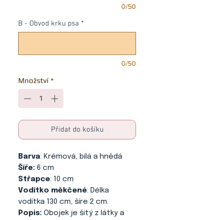
0/50
B - Obvod krku psa
*
0/50
Množství
*
Přidat do košíku
Barva
: Krémová, bílá a hnědá
Šíře:
6 cm
Střapce
: 10 cm
Vodítko měkčené
: Délka
vodítka 130 cm, šíre 2 cm.
Popis:
Obojek je šitý z látky a