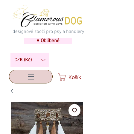
designové zboží pro psy a handlery
♥ Oblíbené
CZK (Kč)
Košík