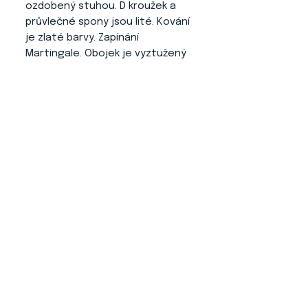
ozdobený stuhou. D kroužek a
průvlečné spony jsou lité. Kování
je zlaté barvy. Zapínání
Martingale. Obojek je vyztužený
a zdobený níťovými střapci.
O NÁS
KONTAKT
ADRESA
KYTLICKÁ 756/15
PRAHA 9 190 00
VIDEO NÁVODY