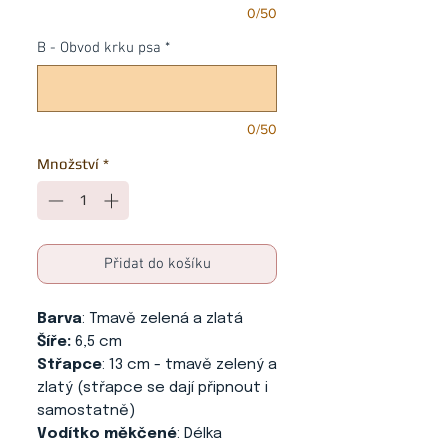
0/50
B - Obvod krku psa
*
0/50
Množství
*
Přidat do košíku
Barva
: Tmavě zelená a zlatá
Šíře:
6,5 cm
Střapce
: 13 cm - tmavě zelený a
zlatý (střapce se dají připnout i
samostatně)
Vodítko měkčené
: Délka