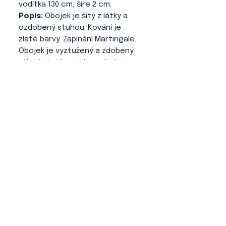
vodítka 130 cm, šíre 2 cm.
Popis:
Obojek je šitý z látky a
ozdobený stuhou. Kování je
zlaté barvy. Zapínání Martingale.
Obojek je vyztužený a zdobený
níťovými střapci. Je možné
zakoupit i bez střapce.
O NÁS
KONTAKT
ADRESA
KYTLICKÁ 756/15
PRAHA 9 190 00