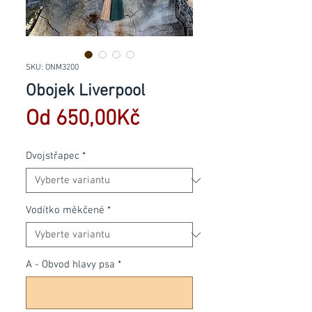
SKU: ONM3200
Obojek Liverpool
Zvýhodněná
Od
650,00Kč
cena
Dvojstřapec
*
Vodítko měkčené
*
A - Obvod hlavy psa
*