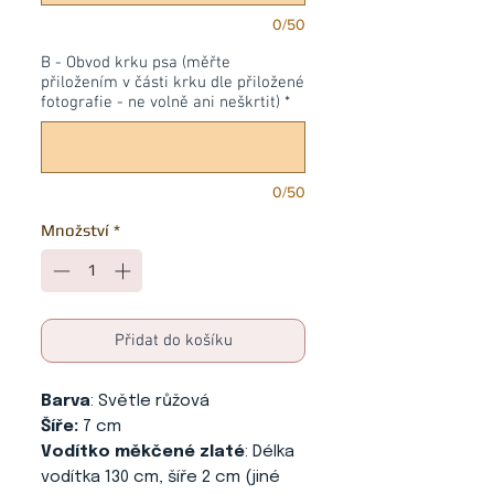
0/50
B - Obvod krku psa (měřte
přiložením v části krku dle přiložené
fotografie - ne volně ani neškrtit)
*
0/50
Množství
*
Přidat do košíku
Barva
: Světle růžová
Šíře:
7 cm
Vodítko měkčené zlaté
: Délka
vodítka 130 cm, šíře 2 cm (jiné