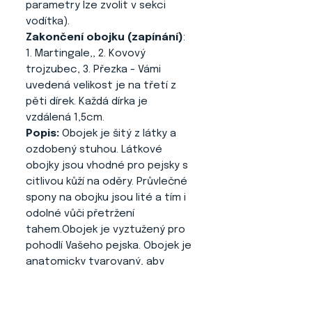
parametry lze zvolit v sekci
vodítka).
Zakončení obojku (zapínání)
:
1. Martingale,, 2. Kovový
trojzubec, 3. Přezka - Vámi
uvedená velikost je na třetí z
pěti dírek. Každá dírka je
vzdálená 1,5cm.
Popis:
Obojek je šitý z látky a
ozdobený stuhou. Látkové
obojky jsou vhodné pro pejsky s
citlivou kůží na oděry. Průvlečné
spony na obojku jsou lité a tím i
odolné vůči přetržení
tahem.Obojek je vyztužený pro
pohodlí Vašeho pejska. Obojek je
anatomicky tvarovaný, aby
vyhovoval psímu krku. Zúžení v
části zapínání zamezuje pohybu
na krku a tím obojek sedí jak má.