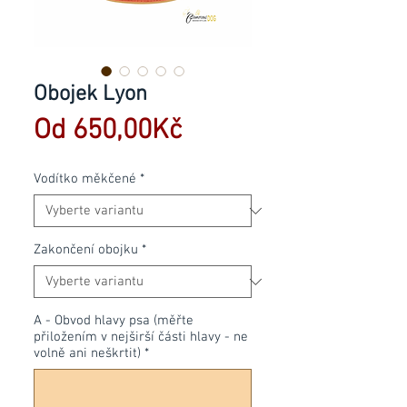
Obojek Lyon
Zvýhodněná
Od
650,00Kč
cena
Vodítko měkčené
*
Zakončení obojku
*
A - Obvod hlavy psa (měřte
přiložením v nejširší části hlavy - ne
volně ani neškrtit)
*