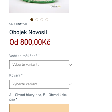
SKU: ONM7700
Obojek Novosil
Zvýhodněná
Od
800,00Kč
cena
Vodítko měkčené
*
Kování
*
A - Obvod hlavy psa, B - Obvod krku
psa
*