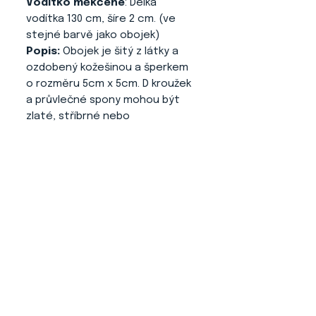
Vodítko měkčené
: Délka
vodítka 130 cm, šíre 2 cm. (ve
stejné barvě jako obojek)
Popis:
Obojek je šitý z látky a
ozdobený kožešinou a šperkem
o rozměru 5cm x 5cm. D kroužek
a průvlečné spony mohou být
zlaté, stříbrné nebo
růžové barvy. Zapínání
Martingale. Obojek je
vyztužený.
O NÁS
KONTAKT
ADRESA
KYTLICKÁ 756/15