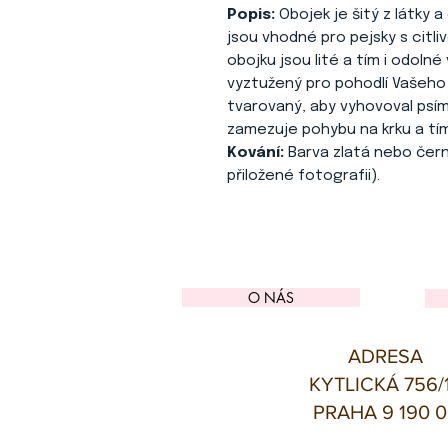
Popis:
Obojek je šitý z látky
jsou vhodné pro pejsky s citli
obojku jsou lité a tím i odolné
vyztužený pro pohodlí Vašeho
tvarovaný, aby vyhovoval psímu
zamezuje pohybu na krku a tím
Kování:
Barva zlatá nebo čer
přiložené fotografii).
O NÁS
ADRESA
KYTLICKÁ 756/
PRAHA 9 190 