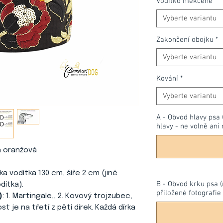
Vodítko měkčené
*
Vyberte variantu
Zakončení obojku
*
Vyberte variantu
Kování
*
Vyberte variantu
A - Obvod hlavy psa 
hlavy - ne volně ani 
 a oranžová
lka vodítka 130 cm, šíře 2 cm (jiné
B - Obvod krku psa (
dítka).
přiložené fotografie 
)
: 1. Martingale,, 2. Kovový trojzubec,
st je na třetí z pěti dírek. Každá dírka