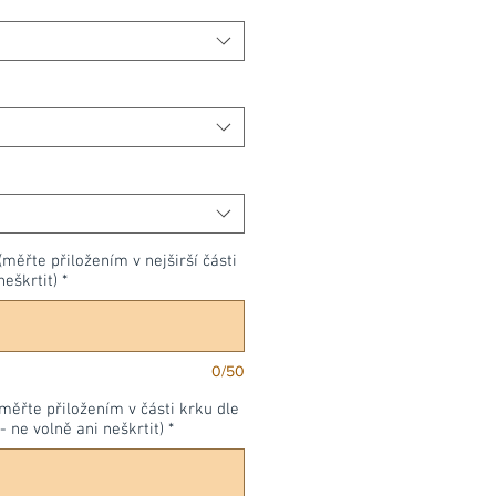
(měřte přiložením v nejširší části
neškrtit)
*
0/50
měřte přiložením v části krku dle
- ne volně ani neškrtit)
*