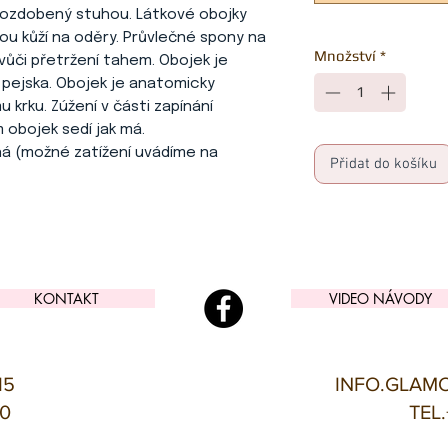
 a ozdobený stuhou. Látkové obojky
vou kůží na oděry. Průvlečné spony na
Množství
*
 vůči přetržení tahem. Obojek je
 pejska. Obojek je anatomicky
 krku. Zúžení v části zapínání
 obojek sedí jak má.
ná (možné zatížení uvádíme na
Přidat do košíku
KONTAKT
VIDEO NÁVODY
15
INFO.GLAM
00
TEL.