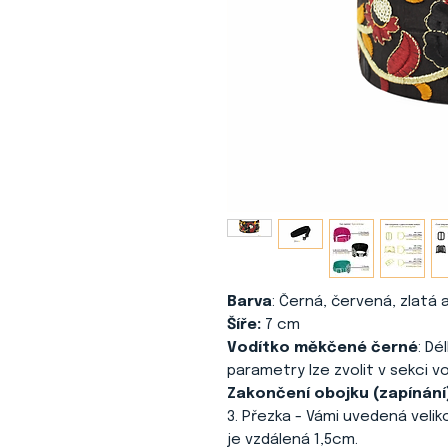
Barva
: Černá, červená, zlatá
Šíře:
7 cm
Vodítko měkčené černé
: Dé
parametry lze zvolit v sekci vo
Zakončení obojku (zapínání
3. Přezka - Vámi uvedená veliko
je vzdálená 1,5cm.