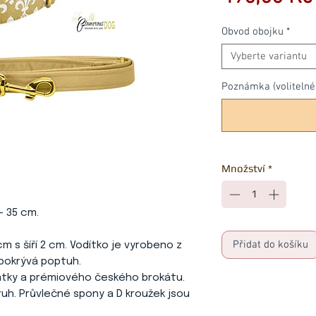
Obvod obojku
*
Vyberte variantu
Poznámka (volitelné
Množství
*
 - 35 cm.
Přidat do košíku
cm s šíří 2 cm. Vodítko je vyrobeno z
 pokrývá poptuh.
látky a prémiového českého brokátu.
ruh. Průvlečné spony a D kroužek jsou