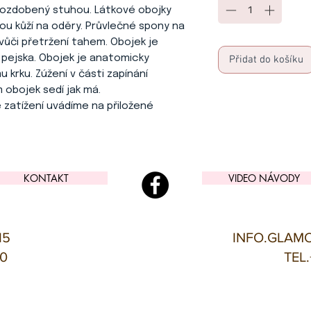
 a ozdobený stuhou. Látkové obojky
vou kůží na oděry. Průvlečné spony na
 vůči přetržení tahem. Obojek je
 pejska. Obojek je anatomicky
Přidat do košíku
 krku. Zúžení v části zapínání
 obojek sedí jak má.
 zatížení uvádíme na přiložené
KONTAKT
VIDEO NÁVODY
15
INFO.GLAM
00
TEL.