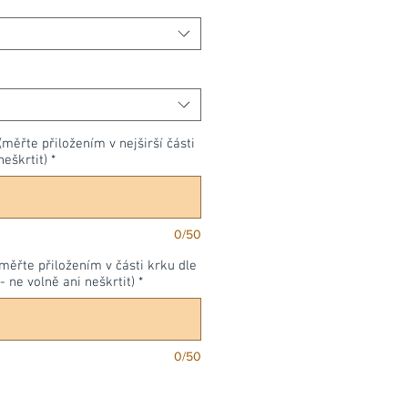
(měřte přiložením v nejširší části
neškrtit)
*
0/50
měřte přiložením v části krku dle
- ne volně ani neškrtit)
*
0/50