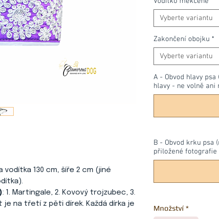
Vodítko měkčené
*
Vyberte variantu
Zakončení obojku
*
Vyberte variantu
A - Obvod hlavy psa 
hlavy - ne volně ani 
B - Obvod krku psa (
přiložené fotografie 
ka vodítka 130 cm, šíře 2 cm (jiné
dítka).
)
: 1. Martingale, 2. Kovový trojzubec, 3.
je na třetí z pěti dírek. Každá dírka je
Množství
*