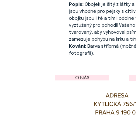
Popis:
Obojek je šitý z látky
jsou vhodné pro pejsky s citli
obojku jsou lité a tím i odolné
vyztužený pro pohodlí Vašeho
tvarovaný, aby vyhovoval psímu
zamezuje pohybu na krku a tím
Kování:
Barva stříbrná (možné
fotografii).
O NÁS
ADRESA
KYTLICKÁ 756/
PRAHA 9 190 