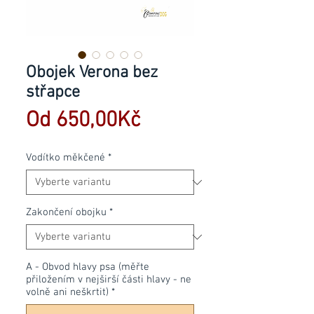
Obojek Verona bez
střapce
Zvýhodněná
Od
650,00Kč
cena
Vodítko měkčené
*
Zakončení obojku
*
A - Obvod hlavy psa (měřte
přiložením v nejširší části hlavy - ne
volně ani neškrtit)
*