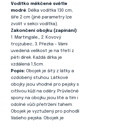
Vodítko měkčené světle
modré
: Délka vodítka 130 cm,
šíře 2 cm (jiné parametry lze
zvolit v sekci vodítka).
Zakončení obojku (zapínání)
:
1. Martingale,, 2. Kovový
trojzubec, 3. Přezka - Vámi
uvedená velikost je na třetí z
pěti dírek. Každá dírka je
vzdálená 1,5cm.
Popis:
Obojek je šitý z látky a
ozdobený stuhou. Látkové
obojky jsou vhodné pro pejsky s
citlivou kůží na oděry. Průvlečné
spony na obojku jsou lité a tím i
odolné vůči přetržení tahem.
Obojek je vyztužený pro pohodlí
Vašeho pejska. Obojek je
anatomicky tvarovaný, aby