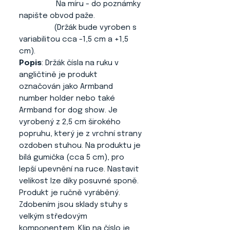
Na míru - do poznámky
napište obvod paže.
(Držák bude vyroben s
variabilitou cca -1,5 cm a +1,5
cm).
Popis
: Držák čísla na ruku v
angličtině je produkt
označován jako Armband
number holder nebo také
Armband for dog show. Je
vyrobený z 2,5 cm širokého
popruhu, který je z vrchní strany
ozdoben stuhou. Na produktu je
bílá gumička (cca 5 cm), pro
lepší upevnění na ruce. Nastavit
velikost lze díky posuvné sponě.
Produkt je ručně vyráběný.
Zdobením jsou sklady stuhy s
velkým středovým
komponentem. Klip na číslo je