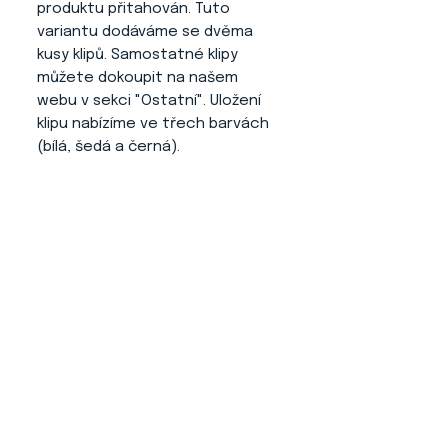
produktu přitahován. Tuto
variantu dodáváme se dvěma
kusy klipů. Samostatné klipy
můžete dokoupit na našem
webu v sekci "Ostatní". Uložení
klipu nabízíme ve třech barvách
(bílá, šedá a černá).
Výhody tohoto produktu
:
- Číslo se Vám nikde neplete a
neruší psa.
- Jednoduché ovládání a
nasazování.
- Číslo z klipu na produktu
nepadá (díky jeho dodatečné
úpravě).
- Profesionální a elegantní
vzhled při vystavování.
- Neničí oblečení, jelikož je zde
použita guma pro variabilitu
velikosti (jako například klip, kde