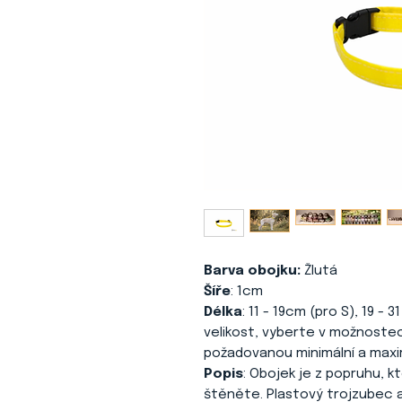
Barva obojku:
Žlutá
Šíře
: 1cm
Délka
: 11 - 19cm (pro S), 19 -
velikost, vyberte v možnoste
požadovanou minimální a maxim
Popis
: Obojek je z popruhu, k
štěněte. Plastový trojzubec 