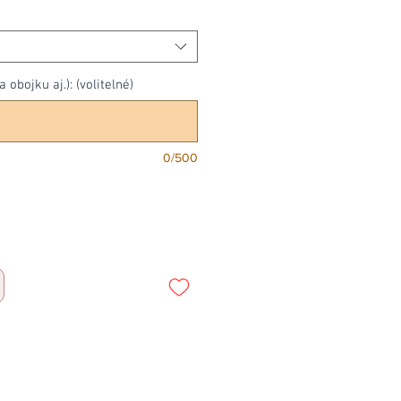
cena
obojku aj.): (volitelné)
0/500