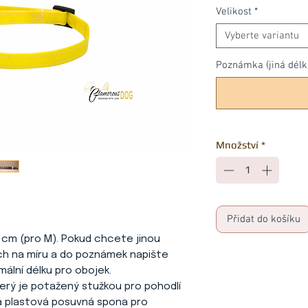
Velikost
*
Vyberte variantu
Poznámka (jiná délka 
Množství
*
Přidat do košíku
 31 cm (pro M). Pokud chcete jinou
ch na míru a do poznámek napište
ální délku pro obojek.
terý je potažený stužkou pro pohodlí
a plastová posuvná spona pro