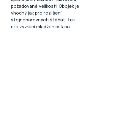
požadované velikosti. Obojek je
vhodný jak pro rozlišení
stejnobarevných štěňat, tak
pro zvykání mladých psů na
obojek.
O NÁS
KONTAKT
ADRESA
KYTLICKÁ 756/15
PRAHA 9 190 00
VIDEO NÁVODY