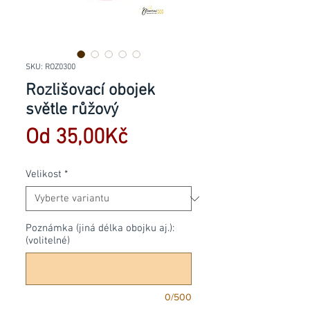
SKU: ROZ0300
Rozlišovací obojek
světle růžový
Zvýhodněná
Od
35,00Kč
cena
Velikost
*
Poznámka (jiná délka obojku aj.):
(volitelné)
0/500