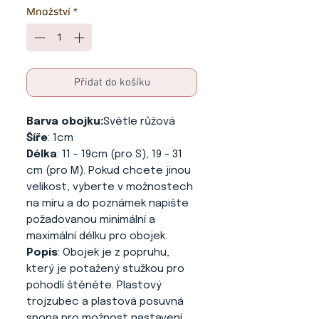
Množství
*
Přidat do košíku
Barva obojku:
Světle růžová
Šíře
: 1cm
Délka
: 11 - 19cm (pro S), 19 - 31
cm (pro M). Pokud chcete jinou
velikost, vyberte v možnostech
na míru a do poznámek napište
požadovanou minimální a
maximální délku pro obojek.
Popis
: Obojek je z popruhu,
který je potažený stužkou pro
pohodlí štěněte. Plastový
trojzubec a plastová posuvná
spona pro možnost nastavení