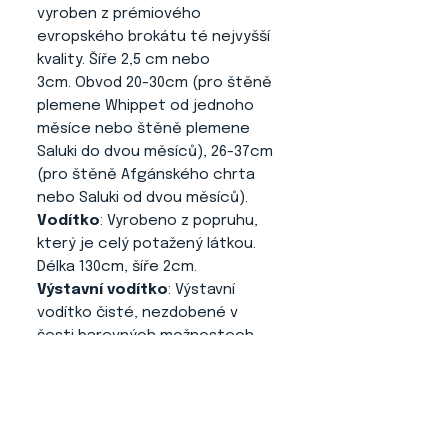
vyroben z prémiového
evropského brokátu té nejvyšší
kvality. Šíře 2,5 cm nebo
3cm. Obvod 20-30cm (pro štěně
plemene Whippet od jednoho
měsíce nebo štěně plemene
Saluki do dvou měsíců), 26-37cm
(pro štěně Afgánského chrta
nebo Saluki od dvou měsíců).
Vodítko
: Vyrobeno z popruhu,
který je celý potažený látkou.
Délka 130cm, šíře 2cm.
Výstavní vodítko
: Výstavní
vodítko čisté, nezdobené v
šesti barevných možnostech
(bílá, béžová, oranžová, šedá,
tmavě hnědá a černá).
Klip na výstavní číslo
: V
tyrkysové a bílé barvě o