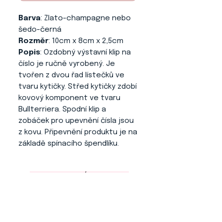
Barva
: Zlato-champagne nebo
šedo-černá
Rozměr
: 10cm x 8cm x 2,5cm
Popis
: Ozdobný výstavní klip na
číslo je ručně vyrobený. Je
tvořen z dvou řad lístečků ve
tvaru kytičky. Střed kytičky zdobí
kovový komponent ve tvaru
Bullterriera. Spodní klip a
zobáček pro upevnění čísla jsou
z kovu. Připevnění produktu je na
základě spínacího špendlíku.
O NÁS
KONTAKT