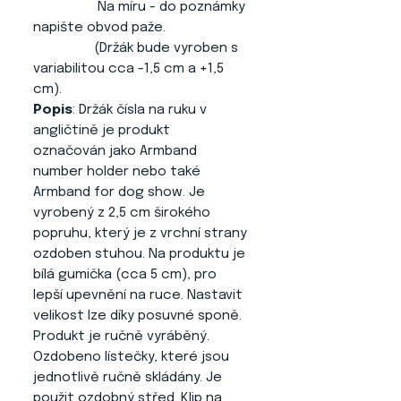
Na míru - do poznámky
napište obvod paže.
(Držák bude vyroben s
variabilitou cca -1,5 cm a +1,5
cm).
Popis
: Držák čísla na ruku v
angličtině je produkt
označován jako Armband
number holder nebo také
Armband for dog show. Je
vyrobený z 2,5 cm širokého
popruhu, který je z vrchní strany
ozdoben stuhou. Na produktu je
bílá gumička (cca 5 cm), pro
lepší upevnění na ruce. Nastavit
velikost lze díky posuvné sponě.
Produkt je ručně vyráběný.
Ozdobeno lístečky, které jsou
jednotlivě ručně skládány. Je
použit ozdobný střed. Klip na