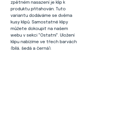
zpětném nasazení je klip k
produktu přitahován. Tuto
variantu dodáváme se dvěma
kusy klipů. Samostatné klipy
můžete dokoupit na našem
webu v sekci "Ostatní". Uložení
klipu nabízíme ve třech barvách
(bílá, šedá a černá).
Výhody tohoto produktu
:
- Číslo se Vám nikde neplete a
neruší psa.
- Jednoduché ovládání a
nasazování.
- Číslo z klipu na produktu
nepadá (díky jeho dodatečné
úpravě).
- Profesionální a elegantní
vzhled při vystavování.
- Neničí oblečení, jelikož je zde
použita guma pro variabilitu