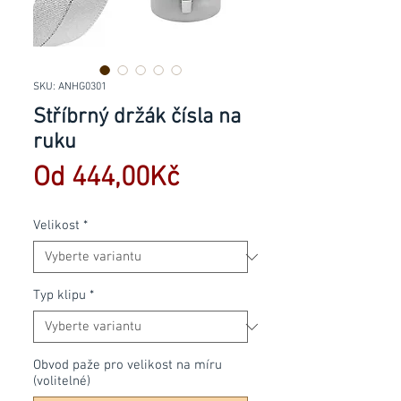
SKU: ANHG0301
Stříbrný držák čísla na
ruku
Zvýhodněná
Od
444,00Kč
cena
Velikost
*
Typ klipu
*
Obvod paže pro velikost na míru
(volitelné)