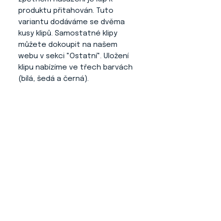
produktu přitahován. Tuto
variantu dodáváme se dvěma
kusy klipů. Samostatné klipy
můžete dokoupit na našem
webu v sekci "Ostatní". Uložení
klipu nabízíme ve třech barvách
(bílá, šedá a černá).
Výhody tohoto produktu
:
- Číslo se Vám nikde neplete a
neruší psa.
- Jednoduché ovládání a
nasazování.
- Číslo z klipu na produktu
nepadá (díky jeho dodatečné
úpravě).
- Profesionální a elegantní
vzhled při vystavování.
- Neničí oblečení, jelikož je zde
použita guma pro variabilitu