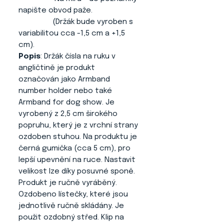
napište obvod paže.
(Držák bude vyroben s
variabilitou cca -1,5 cm a +1,5
cm).
Popis
: Držák čísla na ruku v
angličtině je produkt
označován jako Armband
number holder nebo také
Armband for dog show. Je
vyrobený z 2,5 cm širokého
popruhu, který je z vrchní strany
ozdoben stuhou. Na produktu je
černá gumička (cca 5 cm), pro
lepší upevnění na ruce. Nastavit
velikost lze díky posuvné sponě.
Produkt je ručně vyráběný.
Ozdobeno lístečky, které jsou
jednotlivě ručně skládány. Je
použit ozdobný střed. Klip na