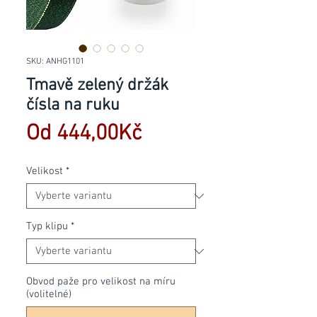
SKU: ANHG1101
Tmavě zelený držák
čísla na ruku
Zvýhodněná
Od
444,00Kč
cena
Velikost
*
Typ klipu
*
Obvod paže pro velikost na míru
(volitelné)