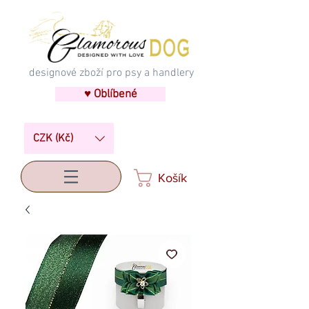
designové zboží pro psy a handlery
♥ Oblíbené
CZK (Kč)
Košík