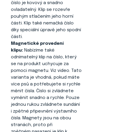
číslo je kovový a snadno
ovladatelný. Klip se rozevře
pouhým stlačením jeho horní
části. Klip také nemačká číslo
díky speciální úpravě jeho spodní
části.
Magnetické provedení
klipu:
Nabízíme také
odnímatelný klip na číslo, který
se na produkt uchycuje za
pomoci magnetu. Viz video. Tato
varianta je vhodná, pokud máte
více psů a potřebujete si rychle
měnit čísla. Číslo si zvládnete
vyměnit snadno a rychle. Pouze
jednou rukou zvládnete sundání
i zpětné připevnění výstavního
čísla. Magnety jsou na obou
stranách, proto při
zpětném nasazení je klip k