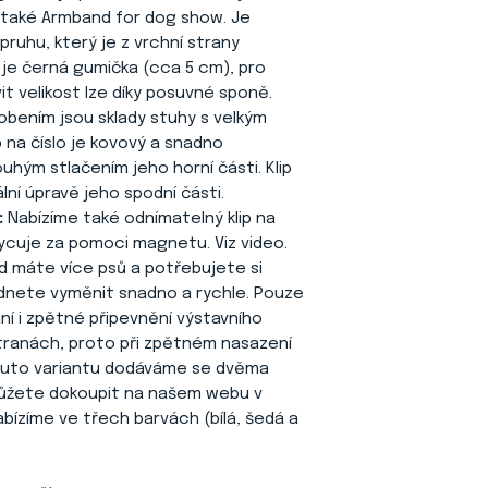
také Armband for dog show. Je
ruhu, který je z vrchní strany
je černá gumička (cca 5 cm), pro
it velikost lze díky posuvné sponě.
obením jsou sklady stuhy s velkým
na číslo je kovový a snadno
ouhým stlačením jeho horní části. Klip
lní úpravě jeho spodní části.
:
Nabízíme také odnímatelný klip na
hycuje za pomoci magnetu. Viz video.
d máte více psů a potřebujete si
vládnete vyměnit snadno a rychle. Pouze
í i zpětné připevnění výstavního
stranách, proto při zpětném nasazení
. Tuto variantu dodáváme se dvěma
 můžete dokoupit na našem webu v
nabízíme ve třech barvách (bílá, šedá a