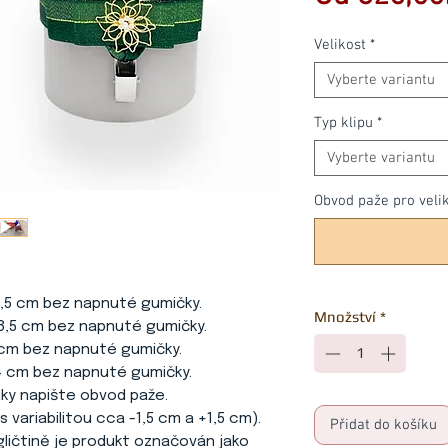
Velikost
*
Vyberte variantu
Typ klipu
*
Vyberte variantu
Obvod paže pro velik
25,5 cm bez napnuté gumičky.
Množství
*
cm bez napnuté gumičky.
bez napnuté gumičky.
 bez napnuté gumičky.
apište obvod paže.
abilitou cca -1,5 cm a +1,5 cm).
Přidat do košíku
angličtině je produkt označován jako