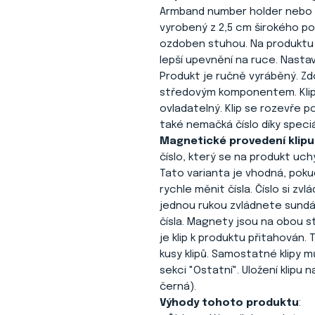
Armband number holder nebo 
vyrobený z 2,5 cm širokého pop
ozdoben stuhou. Na produktu 
lepší upevnění na ruce. Nastav
Produkt je ručně vyráběný. Zd
středovým komponentem. Klip 
ovladatelný. Klip se rozevře p
také nemačká číslo díky speciá
Magnetické provedení klipu
číslo, který se na produkt uc
Tato varianta je vhodná, poku
rychle měnit čísla. Číslo si z
jednou rukou zvládnete sundán
čísla. Magnety jsou na obou 
je klip k produktu přitahován
kusy klipů. Samostatné klipy
sekci "Ostatní". Uložení klipu 
černá).
Výhody tohoto produktu
: