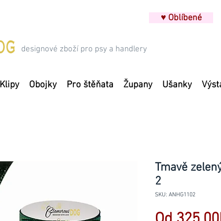
♥ Oblíbené
designové zboží pro psy a handlery
Klipy
Obojky
Pro štěňata
Župany
Ušanky
Výst
Tmavě zelený
2
SKU: ANHG1102
Od
325,00