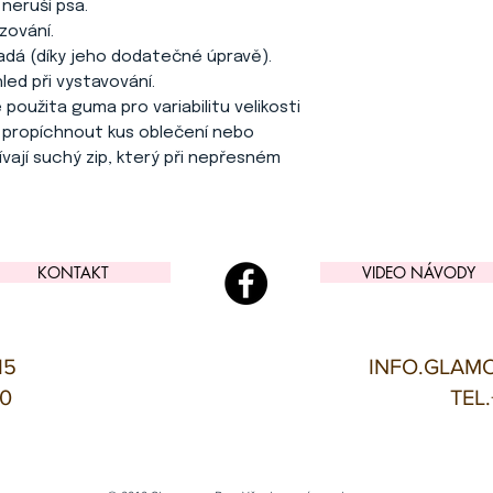
 neruší psa.
zování.
padá (díky jeho dodatečné úpravě).
led při vystavování.
e použita guma pro variabilitu velikosti
te propíchnout kus oblečení nebo
vají suchý zip, který při nepřesném
KONTAKT
VIDEO NÁVODY
15
INFO.GLAM
00
TEL.