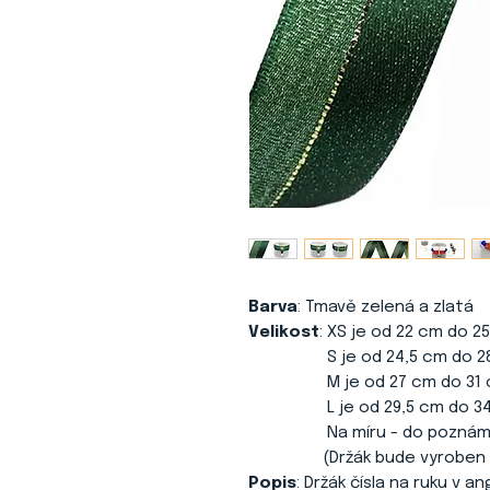
Barva
: Tmavě zelená a zlatá
Velikost
: XS je od 22 cm do 
S je od 24,5 cm do 28,5 
M je od 27 cm do 31 cm 
L je od 29,5 cm do 34 cm
Na míru - do poznámky n
(Držák bude vyroben s vari
Popis
: Držák čísla na ruku v 