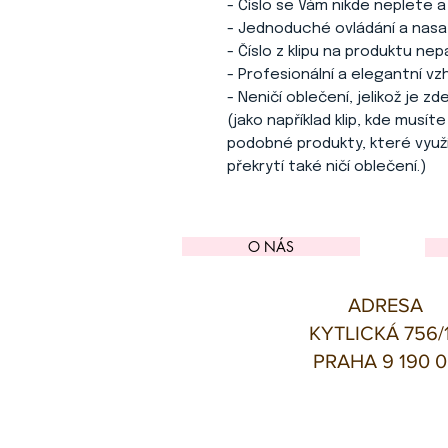
- Číslo se Vám nikde neplete a
- Jednoduché ovládání a nasa
- Číslo z klipu na produktu ne
- Profesionální a elegantní vzh
- Neničí oblečení, jelikož je zd
(jako například klip, kde musí
podobné produkty, které využí
překrytí také ničí oblečení.)
O NÁS
ADRESA
KYTLICKÁ 756/
PRAHA 9 190 