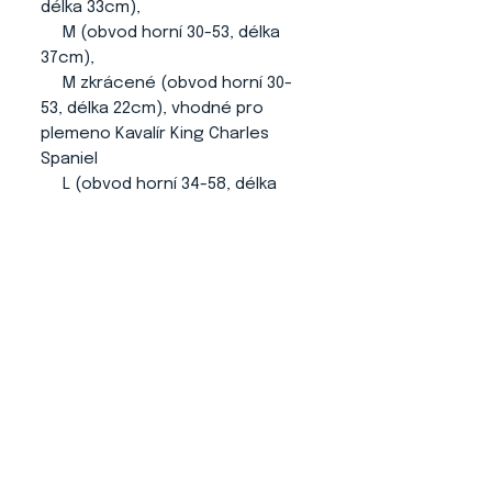
délka 33cm),
M (obvod horní 30-53, délka
37cm),
M zkrácené (obvod horní 30-
53, délka 22cm), vhodné pro
plemeno Kavalír King Charles
Spaniel
L (obvod horní 34-58, délka
41cm).
Je možné si nechat vyrobit
ušanku v libovolném rozměru.
O NÁS
KONTAKT
ADRESA
KYTLICKÁ 756/15