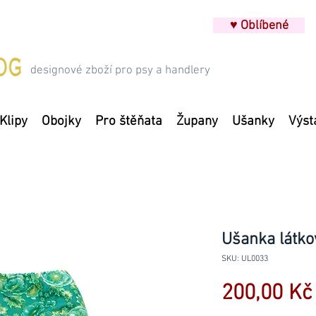
♥ Oblíbené
designové zboží pro psy a handlery
Klipy
Obojky
Pro štěňata
Župany
Ušanky
Výst
Ušanka látko
SKU: UL0033
200,00 Kč