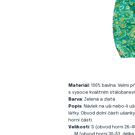
Materiál:
100% bavlna. Velmi p
s vysoce kvalitním stálobarev
Barva
: Zelená a zlatá
Popis
: Návlek na uši nebo-li 
látky. Obvod dolní části ušank
horní části.
Velikosti
: S (obvod horní 26-4
M (obvod horní 30-53, délka