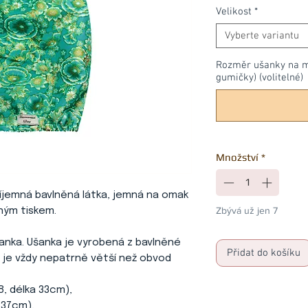
Velikost
*
Vyberte variantu
Rozměr ušanky na mír
gumičky) (volitelné)
Množství
*
říjemná bavlněná látka, jemná na omak
Zbývá už jen 7
ným tiskem.
ušanka. Ušanka je vyrobená z bavlněné
Přidat do košíku
y je vždy nepatrně větší než obvod
8, délka 33cm),
 37cm),