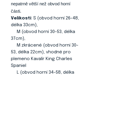
nepatrně větší než obvod horní
části.
Velikosti
: S (obvod horní 26-48,
délka 33cm),
M (obvod horní 30-53, délka
37cm),
M zkrácené (obvod horní 30-
53, délka 22cm), vhodné pro
plemeno Kavalír King Charles
Spaniel
L (obvod horní 34-58, délka
41cm).
Je možné si nechat vyrobit
ušanku v libovolném rozměru.
O NÁS