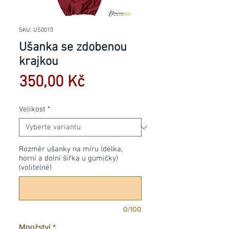
SKU: US0010
Ušanka se zdobenou
krajkou
Cena
350,00 Kč
Velikost
*
Rozměr ušanky na míru (délka,
horní a dolní šířka u gumičky)
(volitelné)
0/100
Množství
*