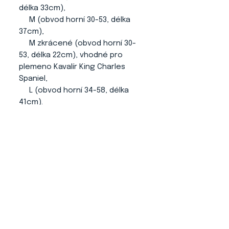
délka 33cm),
M (obvod horní 30-53, délka
37cm),
M zkrácené (obvod horní 30-
53, délka 22cm), vhodné pro
plemeno Kavalír King Charles
Spaniel,
L (obvod horní 34-58, délka
41cm).
Je možné si nechat vyrobit
ušanku v libovolném rozměru.
O NÁS
KONTAKT
ADRESA