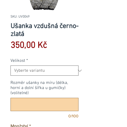
SKU: UV0049
Ušanka vzdušná černo-
zlatá
Cena
350,00 Kč
Velikost
*
Rozměr ušanky na míru (délka,
horní a dolní šířka u gumičky)
(volitelné)
0/100
Množství
*