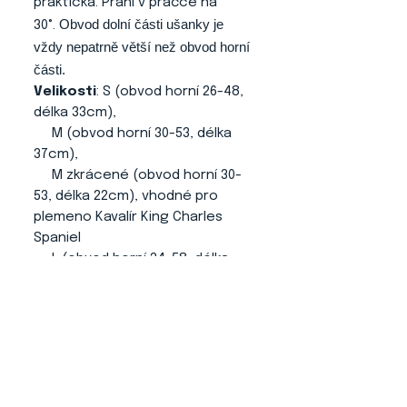
praktická. Praní v pračce na
Obvod dolní části ušanky je
30°.
vždy nepatrně větší než obvod horní
části.
Velikosti
: S (obvod horní 26-48,
délka 33cm),
M (obvod horní 30-53, délka
37cm),
M zkrácené (obvod horní 30-
53, délka 22cm), vhodné pro
plemeno Kavalír King Charles
Spaniel
L (obvod horní 34-58, délka
41cm).
Je možné si nechat vyrobit
ušanku v libovolném rozměru.
O NÁS