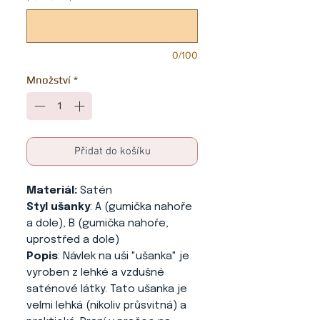
0/100
Množství
*
Přidat do košíku
Materiál:
Satén
Styl ušanky
: A (gumička nahoře
a dole), B (gumička nahoře,
uprostřed a dole)
Popis
: Návlek na uši "ušanka" je
vyroben z lehké a vzdušné
saténové látky. Tato ušanka je
velmi lehká (nikoliv průsvitná) a