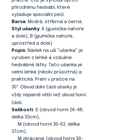
pračce, což je výhoda oproti
přírodnímu hedvábí, které
vyžaduje speciální péči.
Barva
: Modrá, stříbrná a černá.
Styl ušanky
: A (gumička nahoře
a dole), B (gumička nahoře,
uprostřed a dole)
Popis
: Návlek na uši "ušanka" je
vyroben z lehké a vzdušné
hedvábné látky. Tato ušanka je
velmi lehká (nikoliv průsvitná) a
praktická. Praní v pračce na
Obvod dolní části ušanky je
30°.
vždy nepatrně větší než obvod horní
části.
Velikosti
: S (obvod horní 26-48,
délka 33cm),
M (obvod horní 30-53, délka
37cm),
M zkrácené (obvod horní 30-