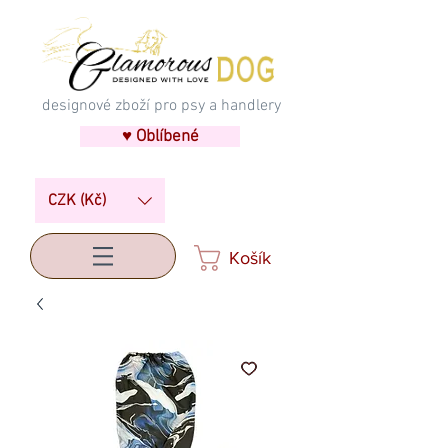
designové zboží pro psy a handlery
♥ Oblíbené
CZK (Kč)
Košík