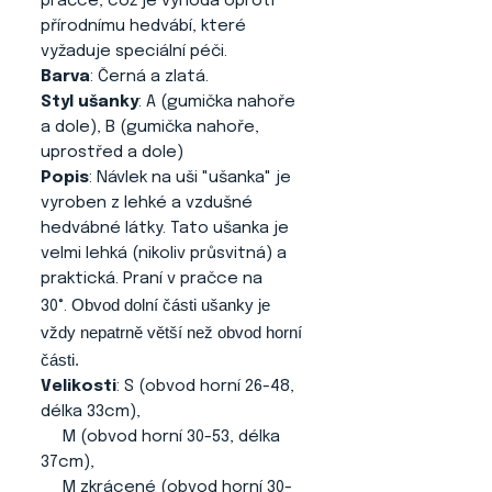
pračce, což je výhoda oproti
přírodnímu hedvábí, které
vyžaduje speciální péči.
Barva
: Černá a zlatá.
Styl ušanky
: A (gumička nahoře
a dole), B (gumička nahoře,
uprostřed a dole)
Popis
: Návlek na uši "ušanka" je
vyroben z lehké a vzdušné
hedvábné látky. Tato ušanka je
velmi lehká (nikoliv průsvitná) a
praktická. Praní v pračce na
Obvod dolní části ušanky je
30°.
vždy nepatrně větší než obvod horní
části.
Velikosti
: S (obvod horní 26-48,
délka 33cm),
M (obvod horní 30-53, délka
37cm),
M zkrácené (obvod horní 30-