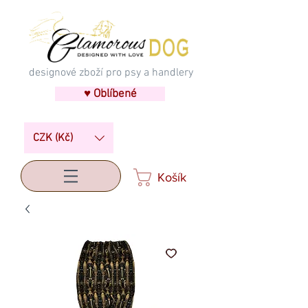
designové zboží pro psy a handlery
♥ Oblíbené
CZK (Kč)
Košík