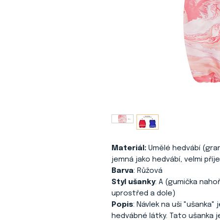
Materiál:
Umělé hedvábí (gram
jemná jako hedvábí, velmi pří
Barva
: Růžová
Styl ušanky
: A (gumička naho
uprostřed a dole)
Popis
: Návlek na uši "ušanka"
hedvábné látky. Tato ušanka je 