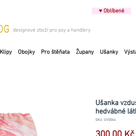
♥ Oblíbené
designové zboží pro psy a handlery
Klipy
Obojky
Pro štěňata
Župany
Ušanky
Výst
Ušanka vzduš
hedvábné lát
SKU: UV0044
300,00 Kč