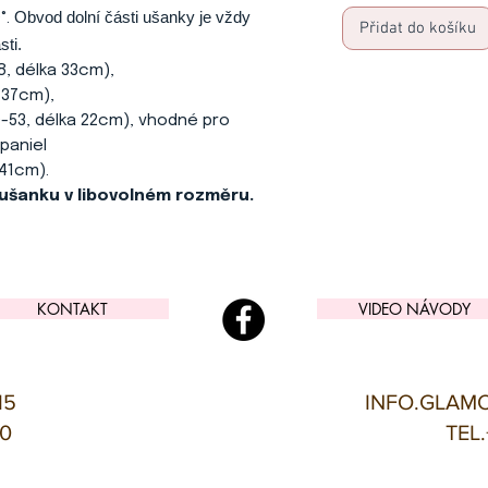
Obvod dolní části ušanky je vždy
°.
Přidat do košíku
sti.
8, délka 33cm),
 37cm),
53, délka 22cm), vhodné pro
paniel
41cm).
 ušanku v libovolném rozměru.
KONTAKT
VIDEO NÁVODY
15
INFO.GLAM
00
TEL.