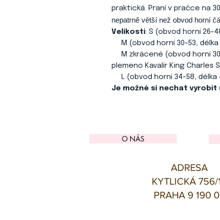
praktická. Praní v pračce na 30
nepatrně větší než obvod horní čá
Velikosti
: S (obvod horní 26-4
M (obvod horní 30-53, délka
M zkrácené (obvod horní 30-
plemeno Kavalír King Charles S
L (obvod horní 34-58, délka 
Je možné si nechat vyrobit
O NÁS
ADRESA
KYTLICKÁ 756/
PRAHA 9 190 