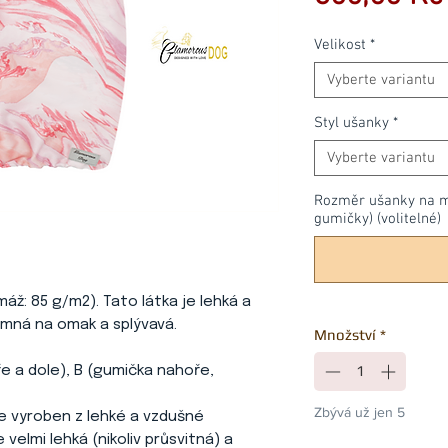
Velikost
*
Vyberte variantu
Styl ušanky
*
Vyberte variantu
Rozměr ušanky na mír
gumičky) (volitelné)
áž: 85 g/m2). Tato látka je lehká a
jemná na omak a splývavá.
Množství
*
ře a dole), B (gumička nahoře,
Zbývá už jen 5
 je vyroben z lehké a vzdušné
velmi lehká (nikoliv průsvitná) a