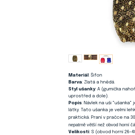
Materiál
: Šifon
Barva
: Zlatá a hnědá.
Styl ušanky
: A (gumička naho
uprostřed a dole).
Popis
: Návlek na uši "ušanka"
látky. Tato ušanka je velmi le
praktická. Praní v pračce na 30
nepatrně větší než obvod horní čá
Velikosti
: S (obvod horní 26-4