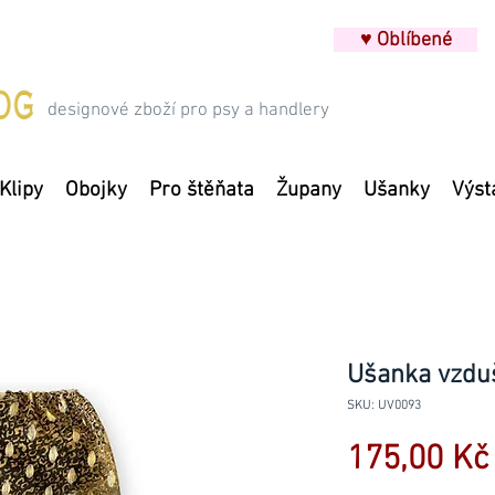
♥ Oblíbené
designové zboží pro psy a handlery
Klipy
Obojky
Pro štěňata
Župany
Ušanky
Výst
Ušanka vzduš
SKU: UV0093
175,00 Kč