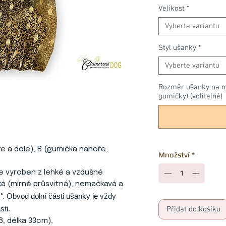
Velikost
*
Vyberte variantu
Styl ušanky
*
Vyberte variantu
Rozměr ušanky na mír
gumičky) (volitelné)
ře a dole), B (gumička nahoře,
Množství
*
 je vyroben z lehké a vzdušné
hká (mírně průsvitná), nemačkavá a
Obvod dolní části ušanky je vždy
°.
sti.
Přidat do košíku
8, délka 33cm),